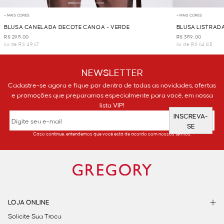
+ MAIS CORES
+ MAIS CORES
BLUSA CANELADA DECOTE CANOA - VERDE
BLUSA LISTRAD
R$ 298,00
R$ 389,00
6x de R$ 49,67
6x de R$ 64,83
NEWSLETTER
Cadastre-se agora e fique por dentro de todas as novidades, ofertas
e promoções que preparamos especialmente para você, em nossa
lista VIP!
INSCREVA-
SE
Caso continue, entendemos que você está de acordo com nossos termos.
LOJA ONLINE
Solicite Sua Troca