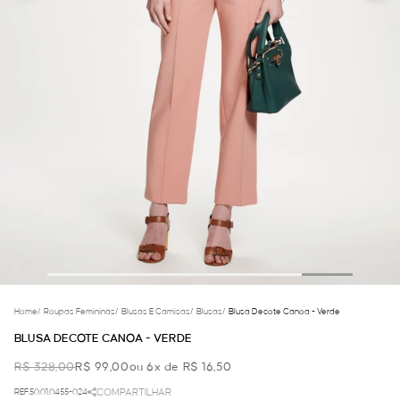
Home
/
Roupas Femininas
/
Blusas E Camisas
/
Blusas
/
Blusa Decote Canoa - Verde
BLUSA DECOTE CANOA - VERDE
R$ 328,00
R$ 99,00
ou 6x de R$ 16,50
REF.50.01.0455-024
COMPARTILHAR