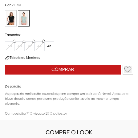
Cor:
VERDE
Tamanho:
38
40
42
44
46
Tabela de Medidas
COMPRAR
Descrição
As peças de malha são essenciais para compor um look confortável. Aposte na
blusa decote canoa para uma produção confortável e ao mesmo tempo
elegante.
Composição: 71% viscose 29% poliester
COMPRE O LOOK