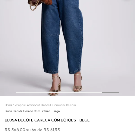
Home
/
Roupas Femininas
/
Blusas E Camisas
/
Blusas
/
Blusa Decote Careca Com Botões - Bege
BLUSA DECOTE CARECA COM BOTÕES - BEGE
R$ 368,00
ou 6x de R$ 61,33