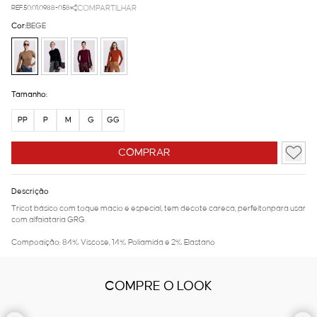
REF.50.01.0988-058
COMPARTILHAR
Cor:
BEGE
Tamanho:
PP
P
M
G
GG
COMPRAR
Descrição
Tricot básico com toque macio e especial, tem decote careca, perfeitonpara usar
com alfaiataria GRG.
Compoaição: 84% Viscose, 14% Poliamida e 2% Elastano
COMPRE O LOOK