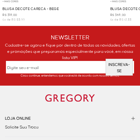
+ MAIS CORES
+ MAIS CORES
BLUSA DECOTE CARECA - BEGE
BLUSA DECOTE 
R$ 318,00
R$ 368,00
6x de R$ 53,00
6x de R$ 61,33
NEWSLETTER
Cadastre-se agora e fique por dentro de todas as novidades, ofertas
e promoções que preparamos especialmente para você, em nossa
lista VIP!
INSCREVA-
SE
Caso continue, entendemos que você está de acordo com nossos termos.
LOJA ONLINE
Solicite Sua Troca