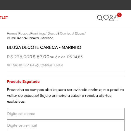
0
TLET
Home
/
Roupas Femininas
/
Blusas E Camisas
/
Blusas
/
Blusa Decote Careca - Marinho
BLUSA DECOTE CARECA - MARINHO
R$ 298,00
R$ 89,00
ou 6x de R$ 14,83
REF.50.01.0272-041
COMPARTILHAR
Produto Esgotado
Preencha os campos abaixo para ser avisado assim que o produto
voltar ao estoque! Seja o primeiro a saber e receba ofertas
exclusivas.