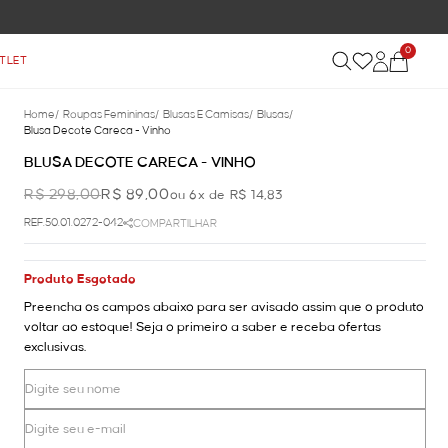
0
TLET
Home
/
Roupas Femininas
/
Blusas E Camisas
/
Blusas
/
Blusa Decote Careca - Vinho
BLUSA DECOTE CARECA - VINHO
R$ 298,00
R$ 89,00
ou 6x de R$ 14,83
REF.50.01.0272-042
COMPARTILHAR
Produto Esgotado
Preencha os campos abaixo para ser avisado assim que o produto
voltar ao estoque! Seja o primeiro a saber e receba ofertas
exclusivas.