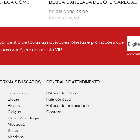
ARECA COM
BLUSA CANELADA DECOTE CARECA
- PRETO
R$ 315,00
R$ 99,00
6x de R$ 16,50
por dentro de todas as novidades, ofertas e promoções que
ara você, em nossa lista VIP!
Caso con
GORY
MAIS BUSCADOS
CENTRAL DE ATENDIMENTO
Bermudas
Política de troca
Blazer
Fale conosco
Blusas
Politica de privacidade
Calças
Contato
Casacos e Jaquetas
Macacão
Saias
Vestidos