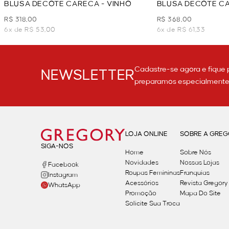
BLUSA DECOTE CARECA - VINHO
BLUSA DECOTE C
BOTÕES - VINHO
R$ 318,00
R$ 368,00
6x de R$ 53,00
6x de R$ 61,33
Cadastre-se agora e fique 
NEWSLETTER
preparamos especialmente p
LOJA ONLINE
SOBRE A GRE
SIGA-NOS
Home
Sobre Nós
Novidades
Nossas Lojas
Facebook
Roupas Femininas
Franquias
Instagram
Acessórios
Revista Gregory
WhatsApp
Promoção
Mapa Do Site
Solicite Sua Troca