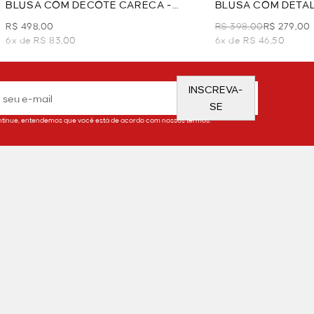
BLUSA COM DECOTE CARECA -
BLUSA COM DETAL
VERDE
VINHO
R$ 498,00
R$ 398,00
R$ 279,00
6x de R$ 83,00
6x de R$ 46,50
INSCREVA-
SE
tinue, entendemos que você está de acordo com nossos termos.