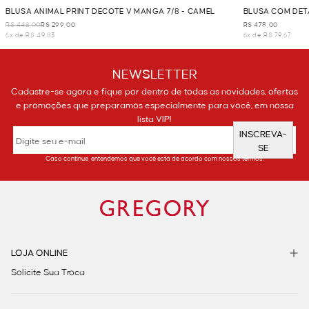
BLUSA ANIMAL PRINT DECOTE V MANGA 7/8 - CAMEL
BLUSA COM DET
MARROM
R$ 448,00
R$ 299,00
R$ 478,00
6x de R$ 49,83
6x de R$ 79,67
NEWSLETTER
Cadastre-se agora e fique por dentro de todas as novidades, ofertas
e promoções que preparamos especialmente para você, em nossa
lista VIP!
INSCREVA-
SE
Caso continue, entendemos que você está de acordo com nossos termos.
LOJA ONLINE
Solicite Sua Troca