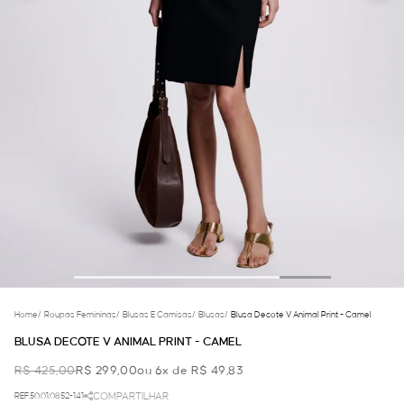
Home
/
Roupas Femininas
/
Blusas E Camisas
/
Blusas
/
Blusa Decote V Animal Print - Camel
BLUSA DECOTE V ANIMAL PRINT - CAMEL
R$ 425,00
R$ 299,00
ou 6x de R$ 49,83
REF.50.01.0852-141
COMPARTILHAR