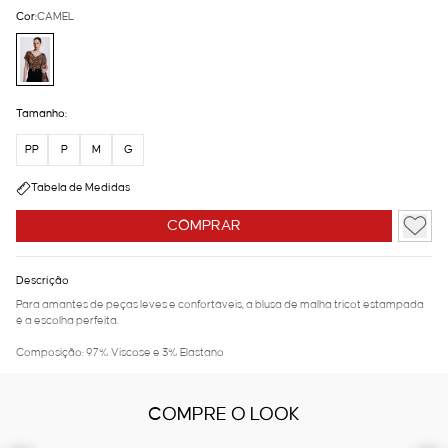
Cor:
CAMEL
Tamanho:
PP
P
M
G
Tabela de Medidas
COMPRAR
Descrição
Para amantes de peças leves e confortáveis, a blusa de malha tricot estampada
é a escolha perfeita.
Composição: 97% Viscose e 3% Elastano
COMPRE O LOOK