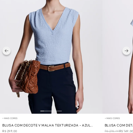
+ MAIS CORES
+ MAIS CORES
BLUSA COM DECOTE V MALHA TEXTURIZADA - AZUL
BLUSA COM DET
CLARO
R$ 298,00
R$ 298,00
R$ 149,0