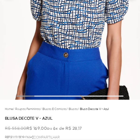
Home
/
Roupas Femininas
/
Blusas E Camisas
/
Blusas
/
Blusa Decote V - Azul
BLUSA DECOTE V - AZUL
R$ 558,00
R$ 169,00
ou 6x de R$ 28,17
REF.50.01.0309-066
COMPARTILHAR