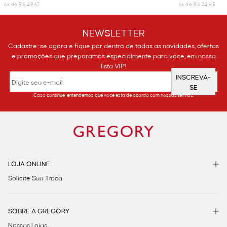
6x de R$ 49,67
6x de R$ 24,83
NEWSLETTER
Cadastre-se agora e fique por dentro de todas as novidades, ofertas
e promoções que preparamos especialmente para você, em nossa
lista VIP!
INSCREVA-
SE
Caso continue, entendemos que você está de acordo com nossos termos.
LOJA ONLINE
Solicite Sua Troca
SOBRE A GREGORY
Nossas Lojas