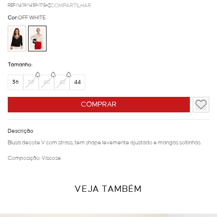
REF.04.19.0439-175
COMPARTILHAR
Cor:
OFF WHITE
Tamanho:
36
38
40
42
44
COMPRAR
Descrição
Blusa decote V com strass, tem shape levemente ajustado e mangas soltinhas.
Composição: Viscose.
VEJA TAMBÉM