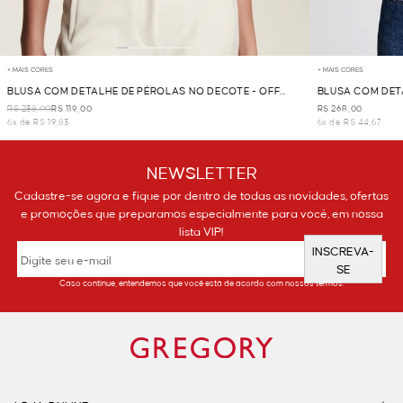
+ MAIS CORES
+ MAIS CORES
BLUSA COM DETALHE DE PÉROLAS NO DECOTE - OFF
BLUSA COM DET
WHITE
WHITE
R$ 238,00
R$ 119,00
R$ 268,00
6x de R$ 19,83
6x de R$ 44,67
NEWSLETTER
Cadastre-se agora e fique por dentro de todas as novidades, ofertas
e promoções que preparamos especialmente para você, em nossa
lista VIP!
INSCREVA-
SE
Caso continue, entendemos que você está de acordo com nossos termos.