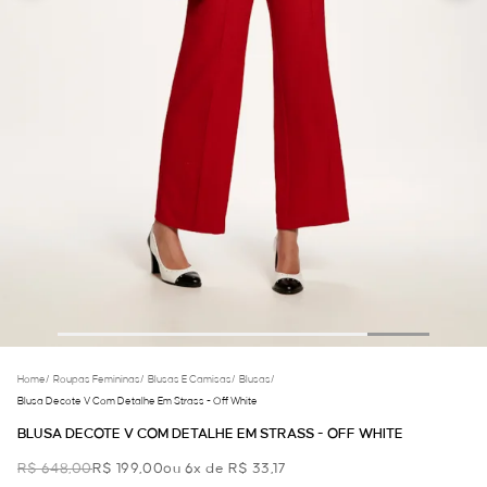
Home
/
Roupas Femininas
/
Blusas E Camisas
/
Blusas
/
Blusa Decote V Com Detalhe Em Strass - Off White
BLUSA DECOTE V COM DETALHE EM STRASS - OFF WHITE
R$ 648,00
R$ 199,00
ou 6x de R$ 33,17