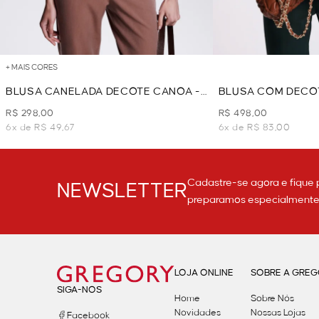
+ MAIS CORES
BLUSA CANELADA DECOTE CANOA -
BLUSA COM DECO
VERDE
VERDE
R$ 298,00
R$ 498,00
6x de R$ 49,67
6x de R$ 83,00
Cadastre-se agora e fique 
NEWSLETTER
preparamos especialmente p
LOJA ONLINE
SOBRE A GRE
SIGA-NOS
Home
Sobre Nós
Novidades
Nossas Lojas
Facebook