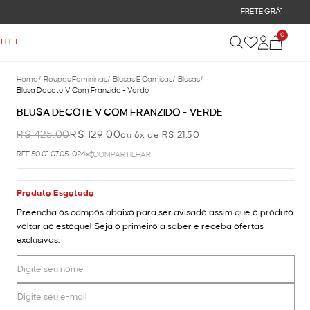
0
TLET
Home
/
Roupas Femininas
/
Blusas E Camisas
/
Blusas
/
Blusa Decote V Com Franzido - Verde
BLUSA DECOTE V COM FRANZIDO - VERDE
R$ 425,00
R$ 129,00
ou 6x de R$ 21,50
REF.50.01.0705-024
COMPARTILHAR
Produto Esgotado
Preencha os campos abaixo para ser avisado assim que o produto
voltar ao estoque! Seja o primeiro a saber e receba ofertas
exclusivas.