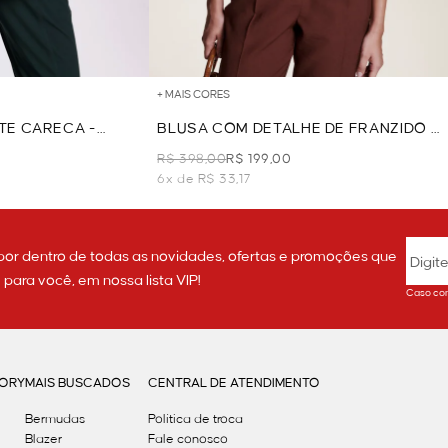
+ MAIS CORES
TE CARECA -
BLUSA COM DETALHE DE FRANZIDO -
VERDE
R$ 398,00
R$ 199,00
6x de R$ 33,17
por dentro de todas as novidades, ofertas e promoções que
ara você, em nossa lista VIP!
Caso con
GORY
MAIS BUSCADOS
CENTRAL DE ATENDIMENTO
Bermudas
Política de troca
Blazer
Fale conosco