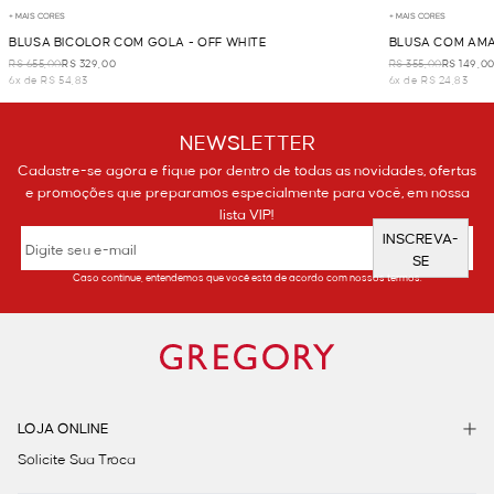
+ MAIS CORES
+ MAIS CORES
BLUSA BICOLOR COM GOLA - OFF WHITE
BLUSA COM AMA
R$ 655,00
R$ 329,00
R$ 355,00
R$ 149,0
6x de R$ 54,83
6x de R$ 24,83
NEWSLETTER
Cadastre-se agora e fique por dentro de todas as novidades, ofertas
e promoções que preparamos especialmente para você, em nossa
lista VIP!
INSCREVA-
SE
Caso continue, entendemos que você está de acordo com nossos termos.
LOJA ONLINE
Solicite Sua Troca