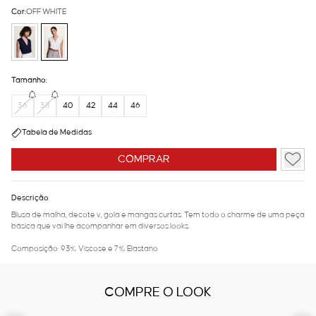
Cor:
OFF WHITE
Tamanho:
36
38
40
42
44
46
Tabela de Medidas
COMPRAR
Descrição
Blusa de malha, decote v, gola e mangas curtas. Tem todo o charme de uma peça
básica que vai lhe acompanhar em diversos looks.
Composição: 93% Viscose e 7% Elastano
COMPRE O LOOK