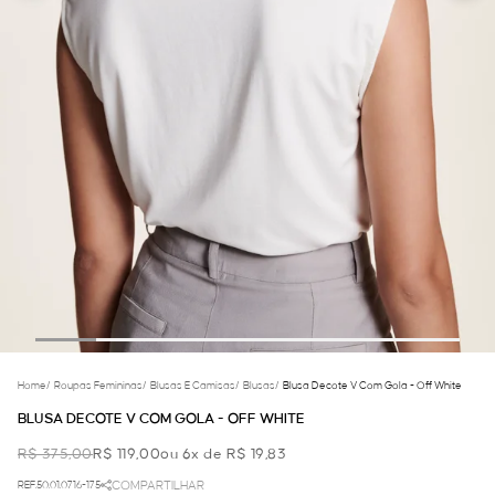
Home
/
Roupas Femininas
/
Blusas E Camisas
/
Blusas
/
Blusa Decote V Com Gola - Off White
BLUSA DECOTE V COM GOLA - OFF WHITE
R$ 375,00
R$ 119,00
ou 6x de R$ 19,83
REF.50.01.0716-175
COMPARTILHAR