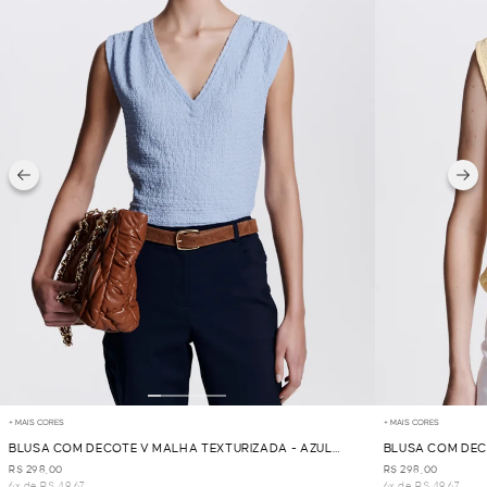
+ MAIS CORES
+ MAIS CORES
BLUSA COM DECOTE V MALHA TEXTURIZADA - AZUL
BLUSA COM DEC
CLARO
R$ 298,00
R$ 298,00
6x de R$ 49,67
6x de R$ 49,67