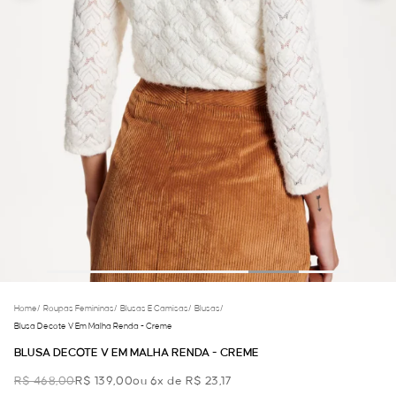
Home
/
Roupas Femininas
/
Blusas E Camisas
/
Blusas
/
Blusa Decote V Em Malha Renda - Creme
BLUSA DECOTE V EM MALHA RENDA - CREME
R$ 468,00
R$ 139,00
ou 6x de R$ 23,17