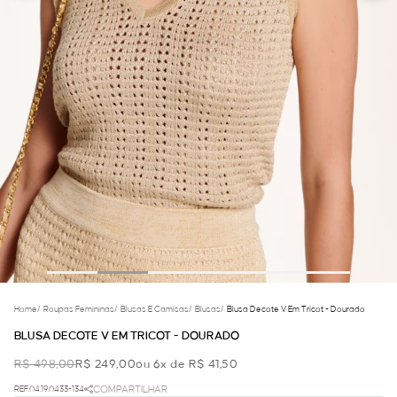
Home
/
Roupas Femininas
/
Blusas E Camisas
/
Blusas
/
Blusa Decote V Em Tricot - Dourado
BLUSA DECOTE V EM TRICOT - DOURADO
R$ 498,00
R$ 249,00
ou 6x de R$ 41,50
REF.04.19.0433-134
COMPARTILHAR