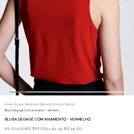
Home
/
Roupas Femininas
/
Blusas E Camisas
/
Blusas
/
Blusa Degagê Com Aviamento - Vermelho
BLUSA DEGAGÊ COM AVIAMENTO - VERMELHO
R$ 598,00
R$ 399,00
ou 6x de R$ 66,50