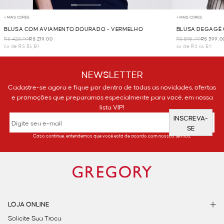
+ MAIS CORES
+ MAIS CORES
BLUSA COM AVIAMENTO DOURADO - VERMELHO
BLUSA DEGAGÊ 
R$ 428,00
R$ 219,00
R$ 598,00
R$ 399,0
6x de R$ 36,50
6x de R$ 66,50
NEWSLETTER
Cadastre-se agora e fique por dentro de todas as novidades, ofertas
e promoções que preparamos especialmente para você, em nossa
lista VIP!
INSCREVA-
SE
Caso continue, entendemos que você está de acordo com nossos termos.
LOJA ONLINE
Solicite Sua Troca