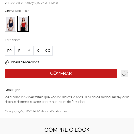
REF.50.01.0830-048
COMPARTILHAR
Cor:
VERMELHO
Tamanho:
PP
P
M
G
GG
Tabela de Medidas
COMPRAR
Descrição
Ideal para looks versáteis que vão do dia até a noite, a blusa de malha Jersey com
decote degagê é super charmosa, além de feminina.
Composição: 96% Poliéster e 4% Elastano
COMPRE O LOOK