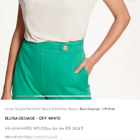
Home
/
Roupas Femininas
/
Blusas E Camisas
/
Blusas
/
Blusa Degagê - Off White
BLUSA DEGAGÊ - OFF WHITE
R$ 298,00
R$ 149,00
ou 6x de R$ 24,83
REF.04.31.0161-175
COMPARTILHAR