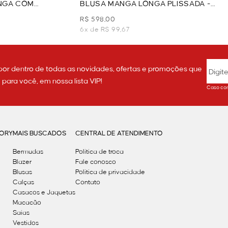
NGA COM
BLUSA MANGA LONGA PLISSADA -
ETO
PRETO
R$ 598,00
6x de R$ 99,67
por dentro de todas as novidades, ofertas e promoções que
ara você, em nossa lista VIP!
Caso con
GORY
MAIS BUSCADOS
CENTRAL DE ATENDIMENTO
Bermudas
Política de troca
Blazer
Fale conosco
Blusas
Politica de privacidade
Calças
Contato
Casacos e Jaquetas
Macacão
Saias
Vestidos