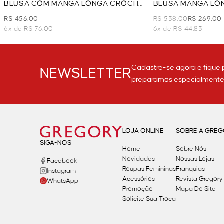
BLUSA COM MANGA LONGA CROCHÊ
BLUSA MANGA LO
- PRETO
AMARRAÇÃO - PR
R$ 456,00
R$ 538,00
R$ 269,00
6x de R$ 76,00
6x de R$ 44,83
Cadastre-se agora e fique 
NEWSLETTER
preparamos especialmente p
LOJA ONLINE
SOBRE A GRE
SIGA-NOS
Home
Sobre Nós
Novidades
Nossas Lojas
Facebook
Roupas Femininas
Franquias
Instagram
Acessórios
Revista Gregory
WhatsApp
Promoção
Mapa Do Site
Solicite Sua Troca