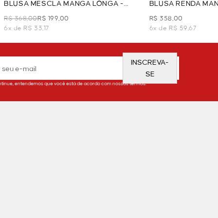
BLUSA MESCLA MANGA LONGA -
BLUSA RENDA MAN
PRETO
PRETO
R$ 368,00
R$ 199,00
R$ 358,00
6x de R$ 33,17
6x de R$ 59,67
INSCREVA-
SE
tinue, entendemos que você está de acordo com nossos termos.