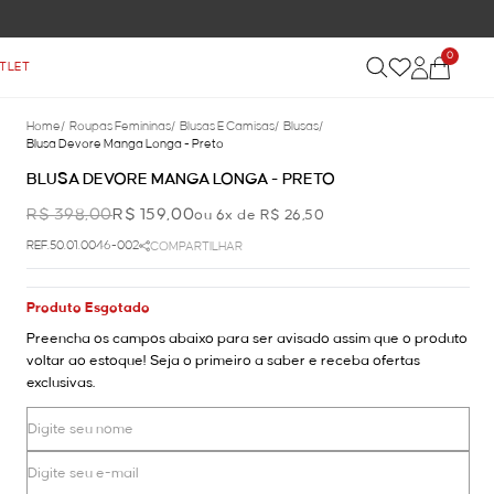
0
TLET
Home
/
Roupas Femininas
/
Blusas E Camisas
/
Blusas
/
Blusa Devore Manga Longa - Preto
BLUSA DEVORE MANGA LONGA - PRETO
R$ 398,00
R$ 159,00
ou 6x de R$ 26,50
REF.50.01.0046-002
COMPARTILHAR
Produto Esgotado
Preencha os campos abaixo para ser avisado assim que o produto
voltar ao estoque! Seja o primeiro a saber e receba ofertas
exclusivas.