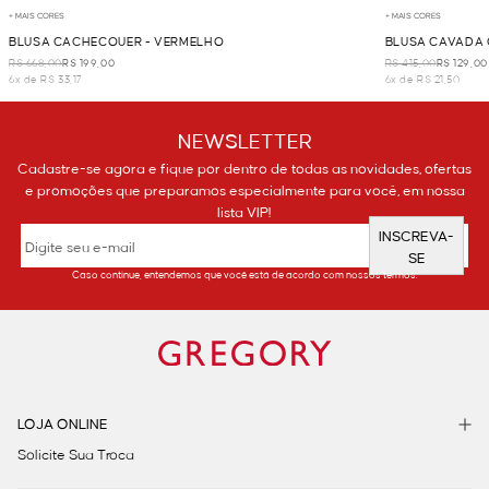
+ MAIS CORES
+ MAIS CORES
BLUSA CACHECOUER - VERMELHO
BLUSA CAVADA 
R$ 668,00
R$ 199,00
R$ 415,00
R$ 129,00
6x de R$ 33,17
6x de R$ 21,50
NEWSLETTER
Cadastre-se agora e fique por dentro de todas as novidades, ofertas
e promoções que preparamos especialmente para você, em nossa
lista VIP!
INSCREVA-
SE
Caso continue, entendemos que você está de acordo com nossos termos.
LOJA ONLINE
Solicite Sua Troca