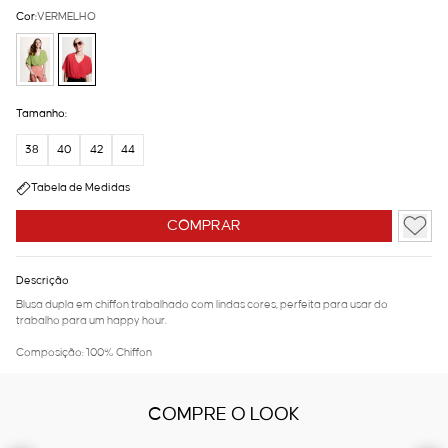
Cor:
VERMELHO
Tamanho:
38
40
42
44
Tabela de Medidas
COMPRAR
Descrição
Blusa dupla em chiffon trabalhado com lindas cores, perfeita para usar do
trabalho para um happy hour.
Composição: 100% Chiffon
COMPRE O LOOK