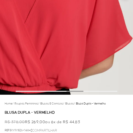
Home
/
Roupas Femininas
/
Blusas E Camisas
/
Blusas
/
Blusa Dupla - Vermelho
BLUSA DUPLA - VERMELHO
R$ 378,00
R$ 269,00
ou 6x de R$ 44,83
REF.50.01.0526-048
COMPARTILHAR