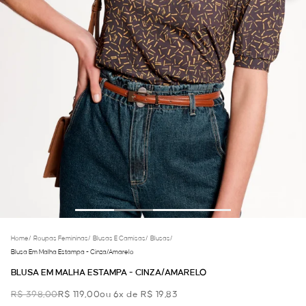
Home
/
Roupas Femininas
/
Blusas E Camisas
/
Blusas
/
Blusa Em Malha Estampa - Cinza/amarelo
BLUSA EM MALHA ESTAMPA - CINZA/AMARELO
R$ 398,00
R$ 119,00
ou 6x de R$ 19,83