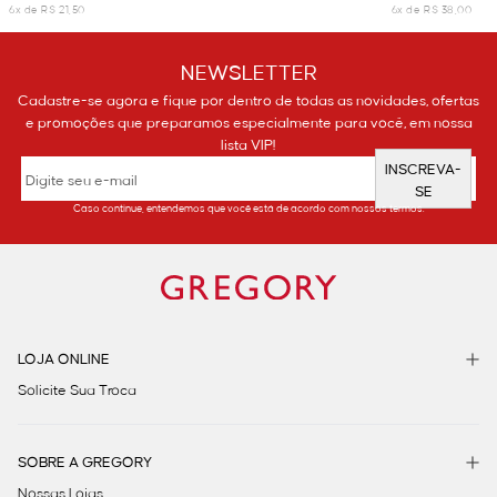
6x de R$ 21,50
6x de R$ 38,00
NEWSLETTER
Cadastre-se agora e fique por dentro de todas as novidades, ofertas
e promoções que preparamos especialmente para você, em nossa
lista VIP!
INSCREVA-
SE
Caso continue, entendemos que você está de acordo com nossos termos.
LOJA ONLINE
Solicite Sua Troca
SOBRE A GREGORY
Nossas Lojas