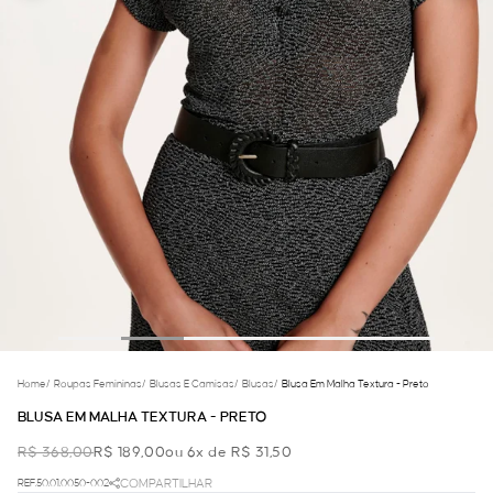
Home
/
Roupas Femininas
/
Blusas E Camisas
/
Blusas
/
Blusa Em Malha Textura - Preto
BLUSA EM MALHA TEXTURA - PRETO
R$ 368,00
R$ 189,00
ou 6x de R$ 31,50
REF.50.01.0050-002
COMPARTILHAR