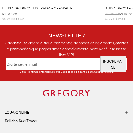
BLUSA DE TRICOT LISTRADA - OFF WHITE
BLUSA DECOTE 
WHITE
R$ 348,00
R$ 398,00
R$ 119,00
6x de R$ 58,00
6x de R$ 19,83
NEWSLETTER
Cadastre-se agora e fique por dentro de todas as novidades, ofertas
e promoções que preparamos especialmente para você, em nossa
lista VIP!
INSCREVA-
SE
Caso continue, entendemos que você está de acordo com nossos termos.
LOJA ONLINE
Solicite Sua Troca