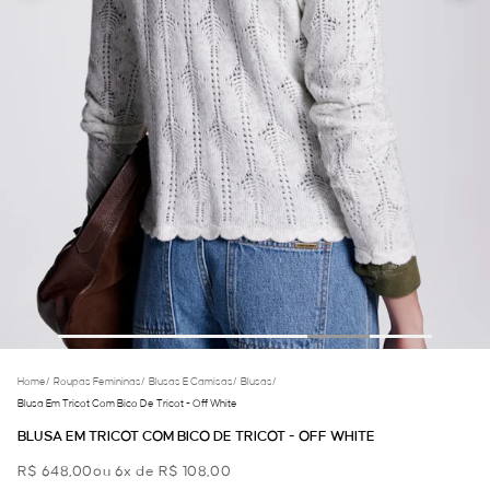
Home
/
Roupas Femininas
/
Blusas E Camisas
/
Blusas
/
Blusa Em Tricot Com Bico De Tricot - Off White
BLUSA EM TRICOT COM BICO DE TRICOT - OFF WHITE
R$ 648,00
ou 6x de R$ 108,00