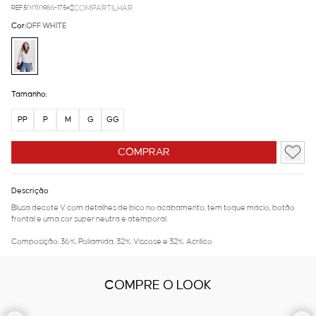
REF.50.01.0986-175
COMPARTILHAR
Cor:
OFF WHITE
Tamanho:
PP
P
M
G
GG
COMPRAR
Descrição
Blusa decote V com detalhes de bico no acabamento, tem toque mácio, botão
frontal e uma cor super neutra e atemporal.
Composição: 36% Poliamida, 32% Viscose e 32% Acrílico
COMPRE O LOOK