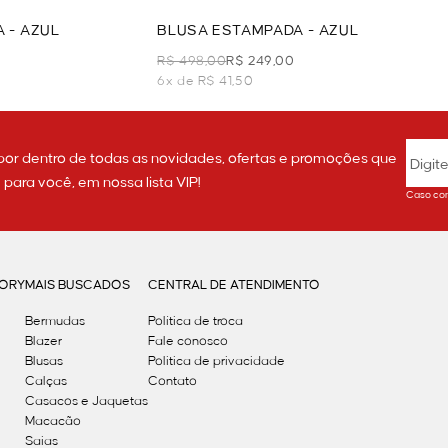
 - AZUL
BLUSA ESTAMPADA - AZUL
R$ 498,00
R$ 249,00
6x de R$ 41,50
por dentro de todas as novidades, ofertas e promoções que
ara você, em nossa lista VIP!
Caso con
GORY
MAIS BUSCADOS
CENTRAL DE ATENDIMENTO
Bermudas
Política de troca
Blazer
Fale conosco
Blusas
Politica de privacidade
Calças
Contato
Casacos e Jaquetas
Macacão
Saias