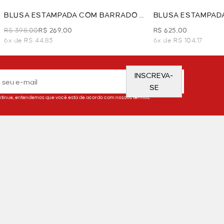
BLUSA ESTAMPADA COM BARRADO -
BLUSA ESTAMPAD
AZUL
BASQUE - AZUL
R$ 398,00
R$ 269,00
R$ 625,00
6x de R$ 44,83
6x de R$ 104,17
INSCREVA-
SE
tinue, entendemos que você está de acordo com nossos termos.