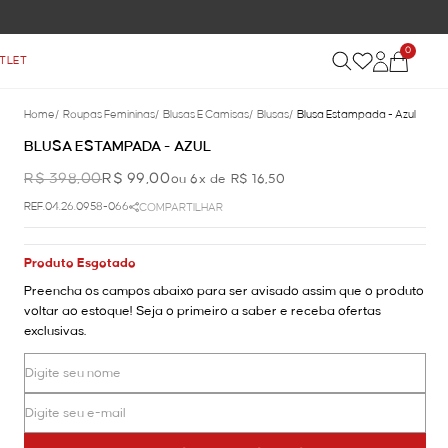
COMPRAS ACIMA DE R$ 899
0
TLET
Home
/
Roupas Femininas
/
Blusas E Camisas
/
Blusas
/
Blusa Estampada - Azul
BLUSA ESTAMPADA - AZUL
R$ 398,00
R$ 99,00
ou 6x de R$ 16,50
REF.04.26.0958-066
COMPARTILHAR
Produto Esgotado
Preencha os campos abaixo para ser avisado assim que o produto
voltar ao estoque! Seja o primeiro a saber e receba ofertas
exclusivas.