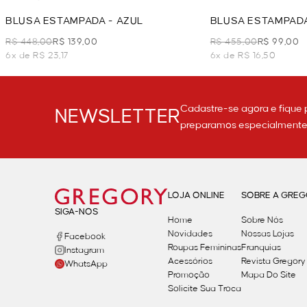
BLUSA ESTAMPADA - AZUL
BLUSA ESTAMPADA
R$ 448,00
R$ 139,00
R$ 455,00
R$ 99,00
6x de R$ 23,17
6x de R$ 16,50
Cadastre-se agora e fique 
NEWSLETTER
preparamos especialmente p
LOJA ONLINE
SOBRE A GRE
SIGA-NOS
Home
Sobre Nós
Novidades
Nossas Lojas
Facebook
Roupas Femininas
Franquias
Instagram
Acessórios
Revista Gregory
WhatsApp
Promoção
Mapa Do Site
Solicite Sua Troca