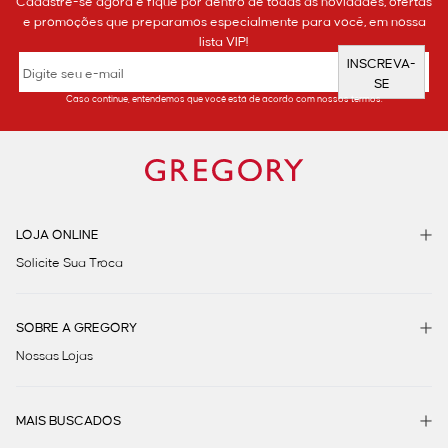
Cadastre-se agora e fique por dentro de todas as novidades, ofertas
e promoções que preparamos especialmente para você, em nossa
lista VIP!
INSCREVA-
SE
Caso continue, entendemos que você está de acordo com nossos termos.
LOJA ONLINE
Solicite Sua Troca
SOBRE A GREGORY
Nossas Lojas
MAIS BUSCADOS