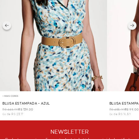
+ MAIS CORES
BLUSA ESTAMPADA - AZUL
BLUSA ESTAMPA
R$ 448,00
R$ 139,00
R$ 455,00
R$ 99,00
6x de R$ 23,17
6x de R$ 16,50
NEWSLETTER