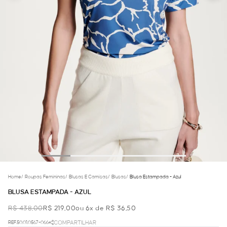
Home
/
Roupas Femininas
/
Blusas E Camisas
/
Blusas
/
Blusa Estampada - Azul
BLUSA ESTAMPADA - AZUL
R$ 438,00
R$ 219,00
ou 6x de R$ 36,50
REF.50.01.0567-066
COMPARTILHAR