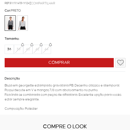
REF.50.01.0413-002
COMPARTILHAR
Cor:
PRETO
Tamanho:
36
38
40
42
44
COMPRAR
Descrição
Blusa em georgette estampado gravataria PB. Desenho clássico e atemporal.
Possui decote em V e mangas 7/8 com abotoamento no punho.
Fica linda se combinada com peças de alfaiataria. Excelente opção para vocês
estar sempre elegante.
Composição: Poliéster
COMPRE O LOOK