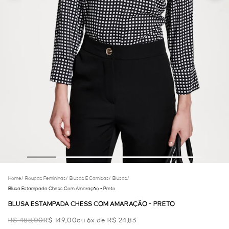
Home
/
Roupas Femininas
/
Blusas E Camisas
/
Blusas
/
Blusa Estampada Chess Com Amaração - Preto
BLUSA ESTAMPADA CHESS COM AMARAÇÃO - PRETO
R$ 488,00
R$ 149,00
ou 6x de R$ 24,83