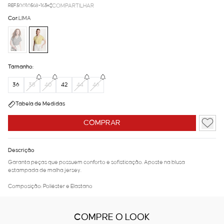
REF.50.01.0568-163
COMPARTILHAR
Cor:
LIMA
Tamanho:
36
38
40
42
44
46
Tabela de Medidas
COMPRAR
Descrição
Garanta peças que possuem conforto e sofisticação. Aposte na blusa
estampada de malha jersey.
Composição: Poliéster e Elastano
COMPRE O LOOK