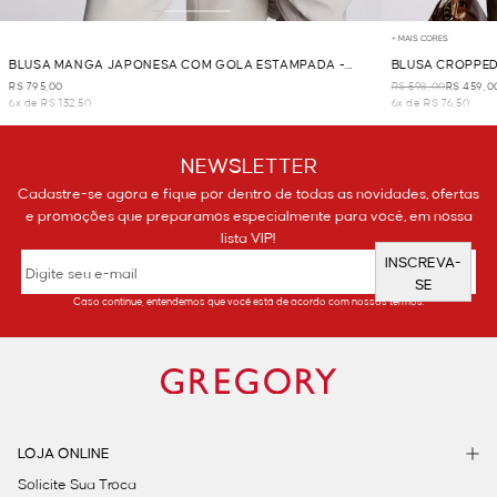
+ MAIS CORES
BLUSA MANGA JAPONESA COM GOLA ESTAMPADA -
BLUSA CROPPE
BEGE
R$ 795,00
R$ 598,00
R$ 459,0
6x de R$ 132,50
6x de R$ 76,50
NEWSLETTER
Cadastre-se agora e fique por dentro de todas as novidades, ofertas
e promoções que preparamos especialmente para você, em nossa
lista VIP!
INSCREVA-
SE
Caso continue, entendemos que você está de acordo com nossos termos.
LOJA ONLINE
Solicite Sua Troca