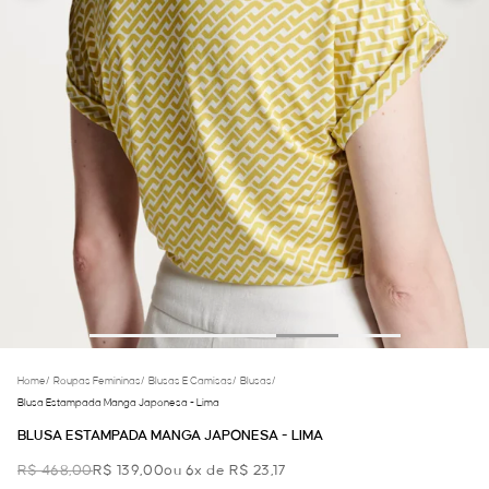
Home
/
Roupas Femininas
/
Blusas E Camisas
/
Blusas
/
Blusa Estampada Manga Japonesa - Lima
BLUSA ESTAMPADA MANGA JAPONESA - LIMA
R$ 468,00
R$ 139,00
ou 6x de R$ 23,17