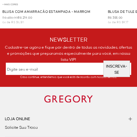
+ MAIS CORES
BLUSA COM AMARRACÃO ESTAMPADA - MARROM
BLUSA DE TULE
R$ 438,00
R$ 219,00
R$ 355,00
6x de R$ 36,50
6x de R$ 59,17
NEWSLETTER
Cadastre-se agora e fique por dentro de todas as novidades, ofertas
e promoções que preparamos especialmente para você, em nossa
lista VIP!
INSCREVA-
SE
Caso continue, entendemos que você está de acordo com nossos termos.
LOJA ONLINE
Solicite Sua Troca