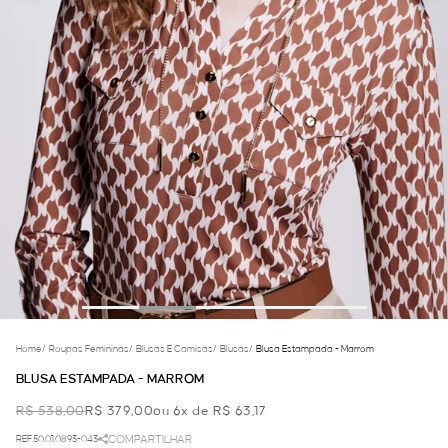
Home
/
Roupas Femininas
/
Blusas E Camisas
/
Blusas
/
Blusa Estampada - Marrom
BLUSA ESTAMPADA - MARROM
R$ 538,00
R$ 379,00
ou 6x de R$ 63,17
REF.50.01.0893-043
COMPARTILHAR