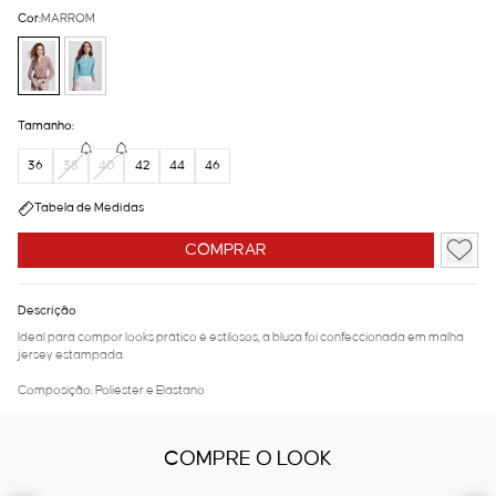
Cor:
MARROM
Tamanho:
36
38
40
42
44
46
Tabela de Medidas
COMPRAR
Descrição
Ideal para compor looks prático e estilosos, a blusa foi confeccionada em malha
jersey estampada.
Composição: Poliéster e Elastano
COMPRE O LOOK