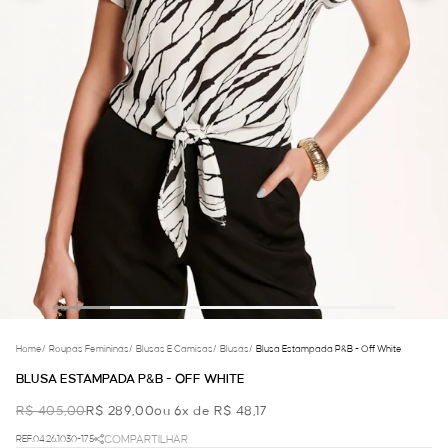
Home
/
Roupas Femininas
/
Blusas E Camisas
/
Blusas
/
Blusa Estampada P&b - Off White
BLUSA ESTAMPADA P&B - OFF WHITE
R$ 405,00
R$ 289,00
ou 6x de R$ 48,17
REF.04.26.1030-175
COMPARTILHAR