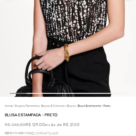
Home
/
Roupas Femininas
/
Blusas E Camisas
/
Blusas
/
Blusa Estampada - Preto
BLUSA ESTAMPADA - PRETO
R$ 248,00
R$ 129,00
ou 6x de R$ 21,50
REF.50.01.0439-002
COMPARTILHAR