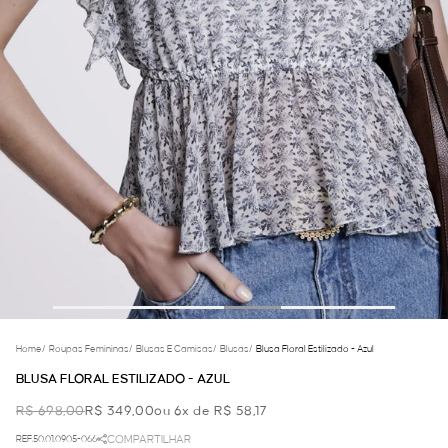
Home
/
Roupas Femininas
/
Blusas E Camisas
/
Blusas
/
Blusa Floral Estilizado - Azul
BLUSA FLORAL ESTILIZADO - AZUL
R$ 698,00
R$ 349,00
ou 6x de R$ 58,17
REF.50.01.0905-066
COMPARTILHAR