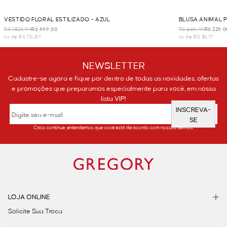
VESTIDO FLORAL ESTILIZADO - AZUL
BLUSA ANIMAL P
R$ 1.328,00
R$ 699,00
R$ 448,00
R$ 229,0
6x de R$ 116,50
6x de R$ 38,17
NEWSLETTER
Cadastre-se agora e fique por dentro de todas as novidades, ofertas
e promoções que preparamos especialmente para você, em nossa
lista VIP!
INSCREVA-
SE
Caso continue, entendemos que você está de acordo com nossos termos.
LOJA ONLINE
Solicite Sua Troca