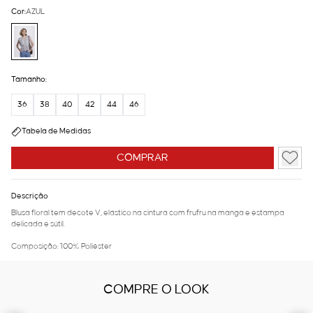
Cor:
AZUL
Tamanho:
36
38
40
42
44
46
Tabela de Medidas
COMPRAR
Descrição
Blusa floral tem decote V, elástico na cintura com frufru na manga e estampa
delicada e sútil.
Composição: 100% Poliéster
COMPRE O LOOK