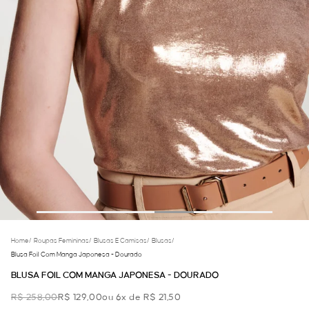
Home
/
Roupas Femininas
/
Blusas E Camisas
/
Blusas
/
Blusa Foil Com Manga Japonesa - Dourado
BLUSA FOIL COM MANGA JAPONESA - DOURADO
R$ 258,00
R$ 129,00
ou 6x de R$ 21,50