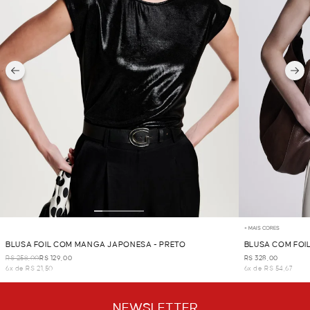
+ MAIS CORES
BLUSA FOIL COM MANGA JAPONESA - PRETO
BLUSA COM FOIL
R$ 258,00
R$ 129,00
R$ 328,00
6x de R$ 21,50
6x de R$ 54,67
NEWSLETTER