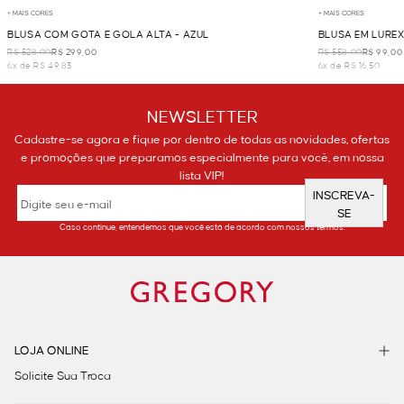
+ MAIS CORES
+ MAIS CORES
BLUSA COM GOTA E GOLA ALTA - AZUL
BLUSA EM LUREX
R$ 528,00
R$ 299,00
R$ 558,00
R$ 99,00
6x de R$ 49,83
6x de R$ 16,50
NEWSLETTER
Cadastre-se agora e fique por dentro de todas as novidades, ofertas
e promoções que preparamos especialmente para você, em nossa
lista VIP!
INSCREVA-
SE
Caso continue, entendemos que você está de acordo com nossos termos.
LOJA ONLINE
Solicite Sua Troca