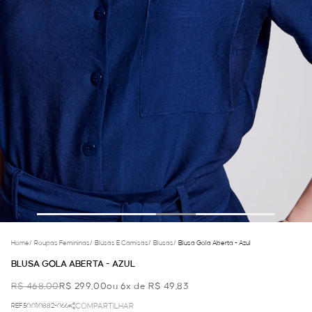
Home
/
Roupas Femininas
/
Blusas E Camisas
/
Blusas
/
Blusa Gola Aberta - Azul
BLUSA GOLA ABERTA - AZUL
R$ 468,00
R$ 299,00
ou 6x de R$ 49,83
REF.50.01.0882-066
COMPARTILHAR