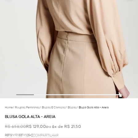
Home
/
Roupas Femininas
/
Blusas E Camisas
/
Blusas
/
Blusa Gola Alta - Areia
BLUSA GOLA ALTA - AREIA
R$ 658,00
R$ 129,00
ou 6x de R$ 21,50
REF.50.01.0537-025
COMPARTILHAR