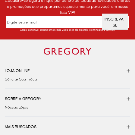
Cadastre-se agora e fique por dentro de todas as novidades, ofertas
e promoções que preparamos especialmente para você, em nossa
lista VIP!
INSCREVA-
SE
Caso continue, entendemos que você está de acordo com nossos termos.
LOJA ONLINE
Solicite Sua Troca
SOBRE A GREGORY
Nossas Lojas
MAIS BUSCADOS