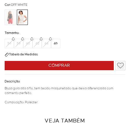
Cor:
OFF WHITE
Tamanho:
36
38
40
42
44
46
Tabela de Medidas
COMPRAR
Descrição
Blusa gola alta à fio, tem tecido maquinetado que deixa diferenciada com
caimento perfeito.
Composição: Poliéster.
VEJA TAMBÉM