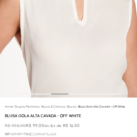
Home
/
Roupas Femininas
/
Blusas E Camisas
/
Blusas
/
Blusa Gola Alta Cavada - Off White
BLUSA GOLA ALTA CAVADA - OFF WHITE
R$ 358,00
R$ 99,00
ou 6x de R$ 16,50
REF.04.11.0187-175
COMPARTILHAR