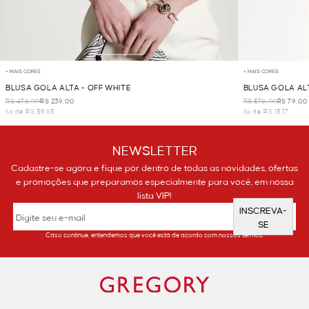
+ MAIS CORES
+ MAIS CORES
BLUSA GOLA ALTA - OFF WHITE
BLUSA GOLA AL
R$ 478,00
R$ 239,00
R$ 378,00
R$ 79,00
6x de R$ 39,83
6x de R$ 13,17
NEWSLETTER
Cadastre-se agora e fique por dentro de todas as novidades, ofertas
e promoções que preparamos especialmente para você, em nossa
lista VIP!
INSCREVA-
SE
Caso continue, entendemos que você está de acordo com nossos termos.