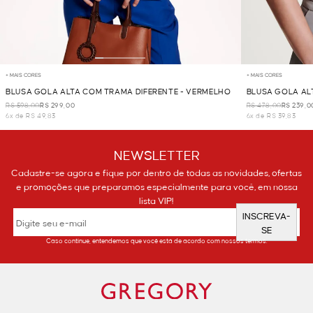
+ MAIS CORES
+ MAIS CORES
BLUSA GOLA ALTA COM TRAMA DIFERENTE - VERMELHO
BLUSA GOLA ALT
R$ 598,00
R$ 299,00
R$ 478,00
R$ 239,0
6x de R$ 49,83
6x de R$ 39,83
NEWSLETTER
Cadastre-se agora e fique por dentro de todas as novidades, ofertas
e promoções que preparamos especialmente para você, em nossa
lista VIP!
INSCREVA-
SE
Caso continue, entendemos que você está de acordo com nossos termos.