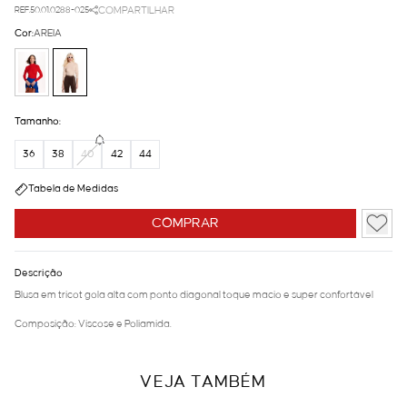
REF.50.01.0288-025
COMPARTILHAR
Cor:
AREIA
Tamanho:
36
38
40
42
44
Tabela de Medidas
COMPRAR
Descrição
Blusa em tricot gola alta com ponto diagonal toque macio e super confortável
Composição: Viscose e Poliamida.
VEJA TAMBÉM