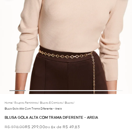
Home
/
Roupas Femininas
/
Blusas E Camisas
/
Blusas
/
Blusa Gola Alta Com Trama Diferente - Areia
BLUSA GOLA ALTA COM TRAMA DIFERENTE - AREIA
R$ 598,00
R$ 299,00
ou 6x de R$ 49,83