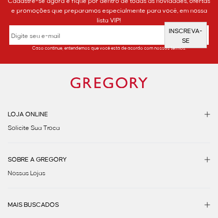
Cadastre-se agora e fique por dentro de todas as novidades, ofertas
e promoções que preparamos especialmente para você, em nossa
lista VIP!
INSCREVA-
SE
Caso continue, entendemos que você está de acordo com nossos termos.
LOJA ONLINE
Solicite Sua Troca
SOBRE A GREGORY
Nossas Lojas
MAIS BUSCADOS