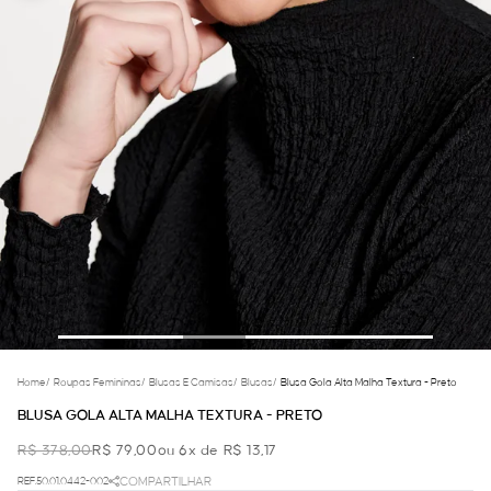
Home
/
Roupas Femininas
/
Blusas E Camisas
/
Blusas
/
Blusa Gola Alta Malha Textura - Preto
BLUSA GOLA ALTA MALHA TEXTURA - PRETO
R$ 378,00
R$ 79,00
ou 6x de R$ 13,17
REF.50.01.0442-002
COMPARTILHAR