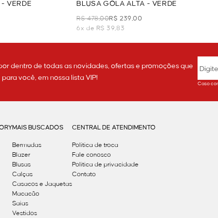
 - VERDE
BLUSA GOLA ALTA - VERDE
R$ 478,00
R$ 239,00
6x de R$ 39,83
por dentro de todas as novidades, ofertas e promoções que
ara você, em nossa lista VIP!
Caso con
GORY
MAIS BUSCADOS
CENTRAL DE ATENDIMENTO
Bermudas
Política de troca
Blazer
Fale conosco
Blusas
Politica de privacidade
Calças
Contato
Casacos e Jaquetas
Macacão
Saias
Vestidos