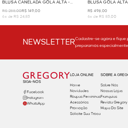
BLUSA CANELADA GOLA ALTA -
BLUSA GOLA ALTA
VERDE
R$ 288,00
R$ 149,00
R$ 498,00
6x de R$ 24,83
6x de R$ 83,00
Cadastre-se agora e fique 
NEWSLETTER
preparamos especialmente p
LOJA ONLINE
SOBRE A GRE
SIGA-NOS
Home
Sobre Nós
Novidades
Nossas Lojas
Facebook
Roupas Femininas
Franquias
Instagram
Acessórios
Revista Gregory
WhatsApp
Promoção
Mapa Do Site
Solicite Sua Troca