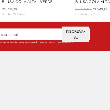
BLUSA GOLA ALTA - VERDE
BLUSA GOLA ALTA
R$ 328,00
R$ 678,00
R$ 549,00
6x de R$ 54,67
6x de R$ 91,50
INSCREVA-
SE
tinue, entendemos que você está de acordo com nossos termos.