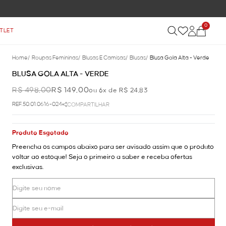
0
TLET
Home
/
Roupas Femininas
/
Blusas E Camisas
/
Blusas
/
Blusa Gola Alta - Verde
BLUSA GOLA ALTA - VERDE
R$ 498,00
R$ 149,00
ou 6x de R$ 24,83
REF.50.01.0616-024
COMPARTILHAR
Produto Esgotado
Preencha os campos abaixo para ser avisado assim que o produto
voltar ao estoque! Seja o primeiro a saber e receba ofertas
exclusivas.