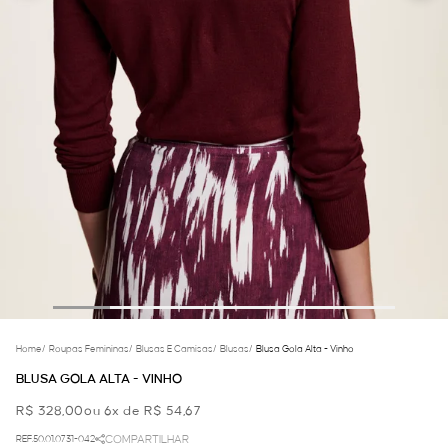
Home
/
Roupas Femininas
/
Blusas E Camisas
/
Blusas
/
Blusa Gola Alta - Vinho
BLUSA GOLA ALTA - VINHO
R$ 328,00
ou 6x de R$ 54,67
REF.50.01.0731-042
COMPARTILHAR