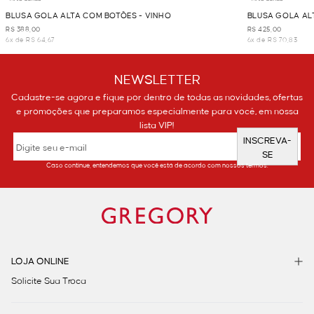
BLUSA GOLA ALTA COM BOTÕES - VINHO
BLUSA GOLA AL
R$ 388,00
R$ 425,00
6x de R$ 64,67
6x de R$ 70,83
NEWSLETTER
Cadastre-se agora e fique por dentro de todas as novidades, ofertas
e promoções que preparamos especialmente para você, em nossa
lista VIP!
INSCREVA-
SE
Caso continue, entendemos que você está de acordo com nossos termos.
LOJA ONLINE
Solicite Sua Troca