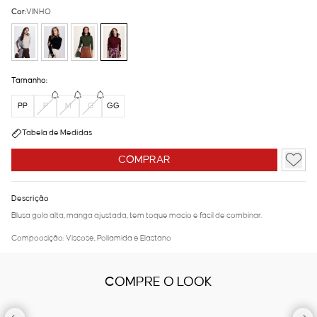
Cor:
VINHO
Tamanho:
PP
P
M
G
GG
Tabela de Medidas
COMPRAR
Descrição
Blusa gola alta, manga ajustada, tem toque macio e fácil de combinar.
Compoosição: Viscose, Poliamida e Elastano
COMPRE O LOOK