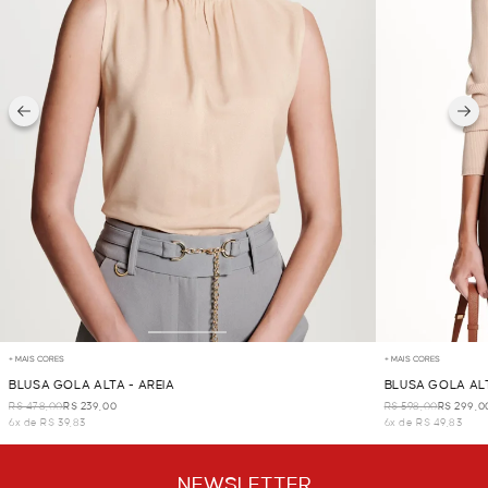
+ MAIS CORES
+ MAIS CORES
BLUSA GOLA ALTA - AREIA
BLUSA GOLA ALT
R$ 478,00
R$ 239,00
R$ 598,00
R$ 299,0
6x de R$ 39,83
6x de R$ 49,83
NEWSLETTER