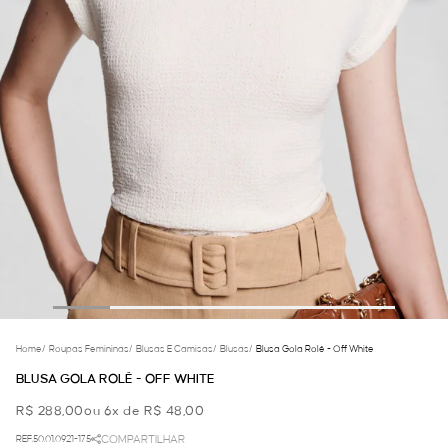
Home
/
Roupas Femininas
/
Blusas E Camisas
/
Blusas
/
Blusa Gola Rolê - Off White
BLUSA GOLA ROLÊ - OFF WHITE
R$ 288,00
ou 6x de R$ 48,00
REF.50.01.0921-175
COMPARTILHAR