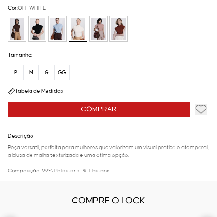
Cor:
OFF WHITE
Tamanho:
P
M
G
GG
Tabela de Medidas
COMPRAR
Descrição
Peça versátil, perfeita para mulheres que valorizam um visual prático e atemporal,
a blusa de malha texturizada é uma ótima opção.
Composição: 99% Poliéster e 1% Elastano
COMPRE O LOOK