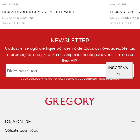
+ MAIS CORES
+ MAIS CORES
BLUSA BICOLOR COM GOLA - OFF WHITE
BLUSA DECOTE 
R$ 655,00
R$ 329,00
R$ 375,00
R$ 119,00
6x de R$ 54,83
6x de R$ 19,83
NEWSLETTER
Cadastre-se agora e fique por dentro de todas as novidades, ofertas
e promoções que preparamos especialmente para você, em nossa
lista VIP!
INSCREVA-
SE
Caso continue, entendemos que você está de acordo com nossos termos.
LOJA ONLINE
Solicite Sua Troca