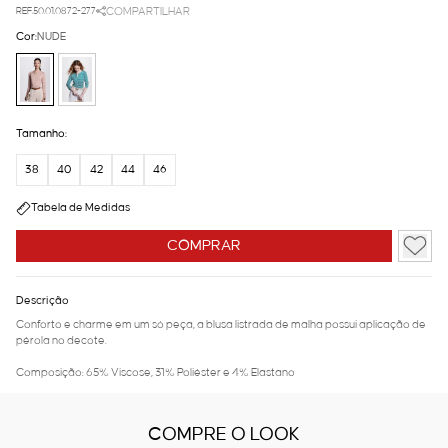
REF.50.01.0872-277
COMPARTILHAR
Cor:
NUDE
Tamanho:
38
40
42
44
46
Tabela de Medidas
COMPRAR
Descrição
Conforto e charme em um só peça, a blusa listrada de malha possui aplicação de
pérola no decote.
Composição: 65% Viscose, 31% Poliéster e 4% Elastano
COMPRE O LOOK