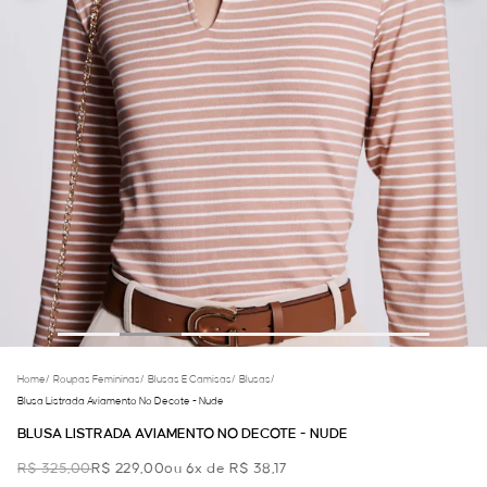
Home
/
Roupas Femininas
/
Blusas E Camisas
/
Blusas
/
Blusa Listrada Aviamento No Decote - Nude
BLUSA LISTRADA AVIAMENTO NO DECOTE - NUDE
R$ 325,00
R$ 229,00
ou 6x de R$ 38,17