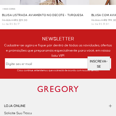
+ MAIS CORES
BLUSA LISTRADA AVIAMENTO NO DECOTE - TURQUESA
BLUSA COM AVI
R$ 325,00
R$ 229,00
R$ 368,00
R$ 189,0
6x de R$ 38,17
6x de R$ 31,50
NEWSLETTER
Cadastre-se agora e fique por dentro de todas as novidades, ofertas
e promoções que preparamos especialmente para você, em nossa
lista VIP!
INSCREVA-
SE
Caso continue, entendemos que você está de acordo com nossos termos.
LOJA ONLINE
Solicite Sua Troca