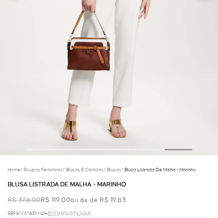
Home
/
Roupas Femininas
/
Blusas E Camisas
/
Blusas
/
Blusa Listrada De Malha - Marinho
BLUSA LISTRADA DE MALHA - MARINHO
R$ 378,00
R$ 119,00
ou 6x de R$ 19,83
REF.50.01.0531-041
COMPARTILHAR