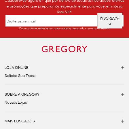
Cadastre-se agora e fique por dentro de todas as novidades, ofertas
e promoções que preparamos especialmente para você, em nossa
lista VIP!
INSCREVA-
SE
Caso continue, entendemos que você está de acordo com nossos termos.
LOJA ONLINE
Solicite Sua Troca
SOBRE A GREGORY
Nossas Lojas
MAIS BUSCADOS