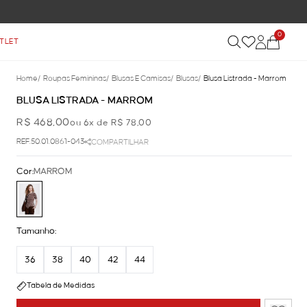
0
TLET
Home
/
Roupas Femininas
/
Blusas E Camisas
/
Blusas
/
Blusa Listrada - Marrom
BLUSA LISTRADA - MARROM
R$ 468,00
ou 6x de R$ 78,00
REF.50.01.0861-043
COMPARTILHAR
Cor:
MARROM
Tamanho:
36
38
40
42
44
Tabela de Medidas