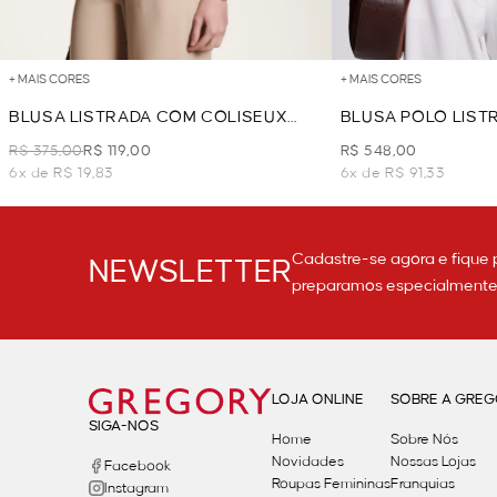
+ MAIS CORES
+ MAIS CORES
BLUSA LISTRADA COM COLISEUX
BLUSA POLO LIST
NAS LATERAIS - MARROM
R$ 375,00
R$ 119,00
R$ 548,00
6x de R$ 19,83
6x de R$ 91,33
Cadastre-se agora e fique 
NEWSLETTER
preparamos especialmente p
LOJA ONLINE
SOBRE A GRE
SIGA-NOS
Home
Sobre Nós
Novidades
Nossas Lojas
Facebook
Roupas Femininas
Franquias
Instagram