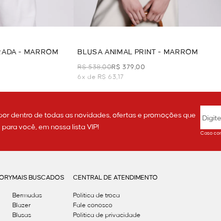
RADA - MARROM
BLUSA ANIMAL PRINT - MARROM
R$ 538,00
R$ 379,00
6x de R$ 63,17
por dentro de todas as novidades, ofertas e promoções que
ara você, em nossa lista VIP!
Caso con
GORY
MAIS BUSCADOS
CENTRAL DE ATENDIMENTO
Bermudas
Política de troca
Blazer
Fale conosco
Blusas
Politica de privacidade