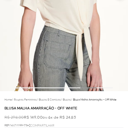
Home
/
Roupas Femininas
/
Blusas E Camisas
/
Blusas
/
Blusa Malha Amarração - Off White
BLUSA MALHA AMARRAÇÃO - OFF WHITE
R$ 298,00
R$ 149,00
ou 6x de R$ 24,83
REF.04.67.0099-175
COMPARTILHAR