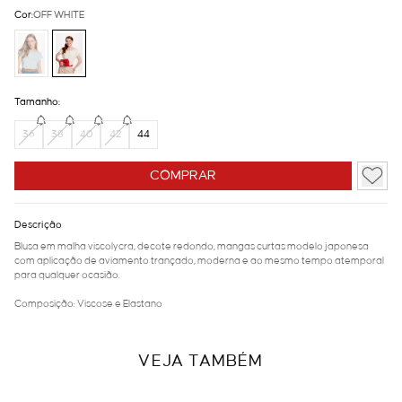
Cor:
OFF WHITE
Tamanho:
36
38
40
42
44
COMPRAR
Descrição
Blusa em malha viscolycra, decote redondo, mangas curtas modelo japonesa
com aplicação de aviamento trançado, moderna e ao mesmo tempo atemporal
para qualquer ocasião.
Composição: Viscose e Elastano
VEJA TAMBÉM