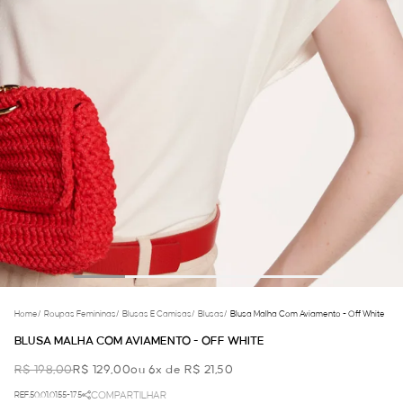
Home
/
Roupas Femininas
/
Blusas E Camisas
/
Blusas
/
Blusa Malha Com Aviamento - Off White
BLUSA MALHA COM AVIAMENTO - OFF WHITE
R$ 198,00
R$ 129,00
ou 6x de R$ 21,50
REF.50.01.0155-175
COMPARTILHAR