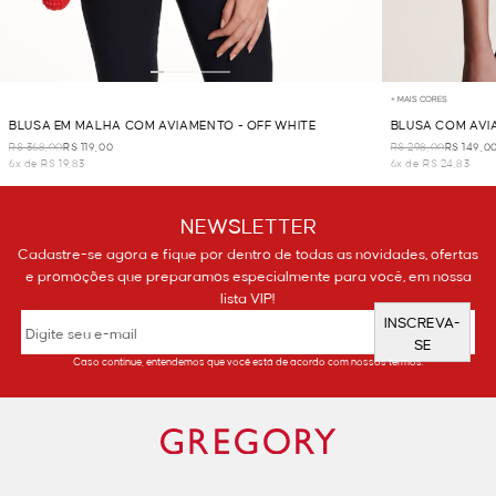
+ MAIS CORES
BLUSA EM MALHA COM AVIAMENTO - OFF WHITE
BLUSA COM AVI
R$ 368,00
R$ 119,00
R$ 298,00
R$ 149,0
6x de R$ 19,83
6x de R$ 24,83
NEWSLETTER
Cadastre-se agora e fique por dentro de todas as novidades, ofertas
e promoções que preparamos especialmente para você, em nossa
lista VIP!
INSCREVA-
SE
Caso continue, entendemos que você está de acordo com nossos termos.