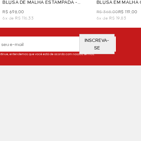
BLUSA DE MALHA ESTAMPADA -
BLUSA EM MALHA 
PRETO
OFF WHITE
R$ 698,00
R$ 368,00
R$ 119,00
6x de R$ 116,33
6x de R$ 19,83
INSCREVA-
SE
tinue, entendemos que você está de acordo com nossos termos.