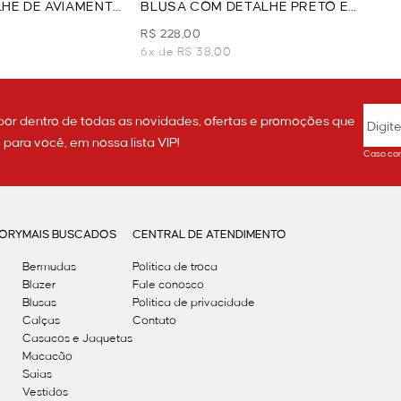
HE DE AVIAMENTO
BLUSA COM DETALHE PRETO E
BRANCO - PRETO
R$ 228,00
6x de R$ 38,00
por dentro de todas as novidades, ofertas e promoções que
ara você, em nossa lista VIP!
Caso con
GORY
MAIS BUSCADOS
CENTRAL DE ATENDIMENTO
Bermudas
Política de troca
Blazer
Fale conosco
Blusas
Politica de privacidade
Calças
Contato
Casacos e Jaquetas
Macacão
Saias
Vestidos