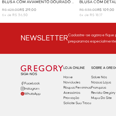
BLUSA COM AVIAMENTO DOURADO -
BLUSA COM DETAL
PRETO
- PRETO
R$ 428,00
R$ 219,00
R$ 538,00
R$ 109,00
6x de R$ 36,50
6x de R$ 18,17
Cadastre-se agora e fique 
NEWSLETTER
preparamos especialmente p
LOJA ONLINE
SOBRE A GRE
SIGA-NOS
Home
Sobre Nós
Novidades
Nossas Lojas
Facebook
Roupas Femininas
Franquias
Instagram
Acessórios
Revista Gregory
WhatsApp
Promoção
Mapa Do Site
Solicite Sua Troca