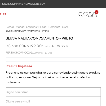
0
TLET
Home
/
Roupas Femininas
/
Blusas E Camisas
/
Blusas
/
Blusa Malha Com Aviamento - Preto
BLUSA MALHA COM AVIAMENTO - PRETO
R$ 388,00
R$ 199,00
ou 6x de R$ 33,17
REF.50.01.0299-002
COMPARTILHAR
Produto Esgotado
Preencha os campos abaixo para ser avisado assim que o produto
voltar ao estoque! Seja o primeiro a saber e receba ofertas
exclusivas.