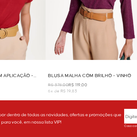
 APLICAÇÃO -
BLUSA MALHA COM BRILHO - VINHO
R$ 378,00
R$ 119,00
6x de R$ 19,83
por dentro de todas as novidades, ofertas e promoções que
ara você, em nossa lista VIP!
Caso con