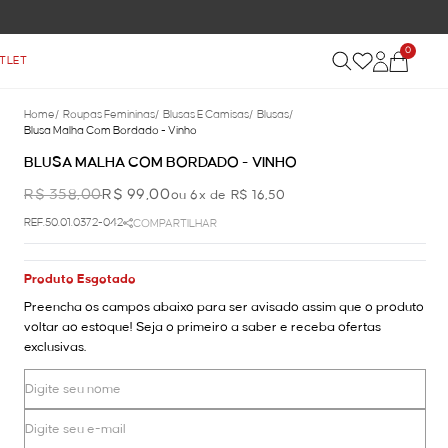
0
TLET
Home
/
Roupas Femininas
/
Blusas E Camisas
/
Blusas
/
Blusa Malha Com Bordado - Vinho
BLUSA MALHA COM BORDADO - VINHO
R$ 358,00
R$ 99,00
ou 6x de R$ 16,50
REF.50.01.0372-042
COMPARTILHAR
Produto Esgotado
Preencha os campos abaixo para ser avisado assim que o produto
voltar ao estoque! Seja o primeiro a saber e receba ofertas
exclusivas.