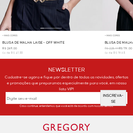
+ MAIS CORES
+ MAIS CORES
BLUSA DE MALHA LAISE - OFF WHITE
BLUSA DE MALHA
R$ 248,00
R$ 225,00
R$ 119,00
6x de R$ 41,33
6x de R$ 19,83
NEWSLETTER
Cadastre-se agora e fique por dentro de todas as novidades, ofertas
e promoções que preparamos especialmente para você, em nossa
lista VIP!
INSCREVA-
SE
Caso continue, entendemos que você está de acordo com nossos termos.