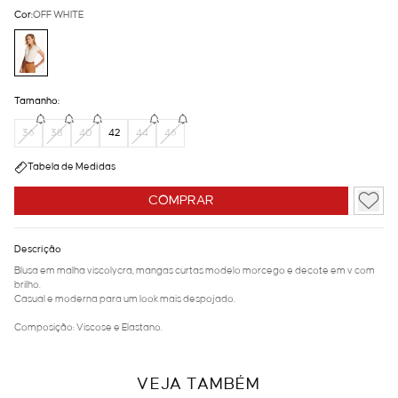
Cor:
OFF WHITE
Tamanho:
36
38
40
42
44
46
Tabela de Medidas
COMPRAR
Descrição
Blusa em malha viscolycra, mangas curtas modelo morcego e decote em v com
brilho.
Casual e moderna para um look mais despojado.
Composição: Viscose e Elastano.
VEJA TAMBÉM