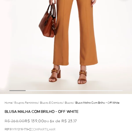
Home
/
Roupas Femininas
/
Blusas E Camisas
/
Blusas
/
Blusa Malha Com Brilho - Off White
BLUSA MALHA COM BRILHO - OFF WHITE
R$ 268,00
R$ 139,00
ou 6x de R$ 23,17
REF.50.01.0205-175
COMPARTILHAR