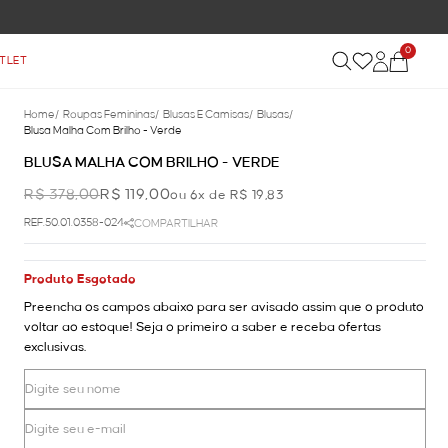
0
TLET
Home
/
Roupas Femininas
/
Blusas E Camisas
/
Blusas
/
Blusa Malha Com Brilho - Verde
BLUSA MALHA COM BRILHO - VERDE
R$ 378,00
R$ 119,00
ou 6x de R$ 19,83
REF.50.01.0358-024
COMPARTILHAR
Produto Esgotado
Preencha os campos abaixo para ser avisado assim que o produto
voltar ao estoque! Seja o primeiro a saber e receba ofertas
exclusivas.