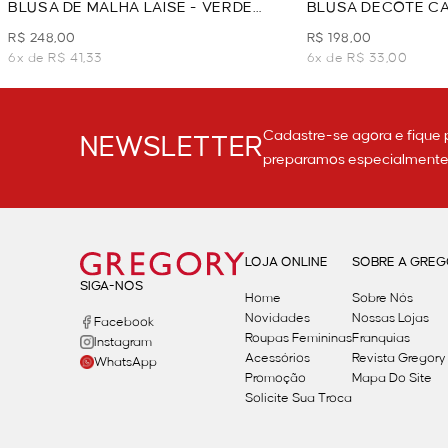
BLUSA DE MALHA LAISE - VERDE
BLUSA DECOTE C
CLARO
TEXTURIZADA - V
R$ 248,00
R$ 198,00
6x de R$ 41,33
6x de R$ 33,00
Cadastre-se agora e fique 
NEWSLETTER
preparamos especialmente p
LOJA ONLINE
SOBRE A GRE
SIGA-NOS
Home
Sobre Nós
Novidades
Nossas Lojas
Facebook
Roupas Femininas
Franquias
Instagram
Acessórios
Revista Gregory
WhatsApp
Promoção
Mapa Do Site
Solicite Sua Troca