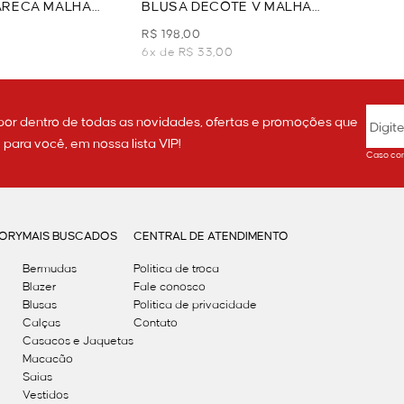
ARECA MALHA
BLUSA DECOTE V MALHA
ERDE
TEXTURIZADA - VERDE
R$ 198,00
6x de R$ 33,00
por dentro de todas as novidades, ofertas e promoções que
ara você, em nossa lista VIP!
Caso con
GORY
MAIS BUSCADOS
CENTRAL DE ATENDIMENTO
Bermudas
Política de troca
Blazer
Fale conosco
Blusas
Politica de privacidade
Calças
Contato
Casacos e Jaquetas
Macacão
Saias
Vestidos