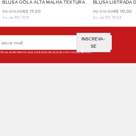
BLUSA GOLA ALTA MALHA TEXTURA
BLUSA LISTRADA 
- VERDE
R$ 378,00
R$ 79,00
R$ 378,00
R$ 119,00
6x de R$ 13,17
6x de R$ 19,83
INSCREVA-
SE
tinue, entendemos que você está de acordo com nossos termos.