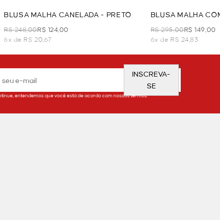
BLUSA MALHA CANELADA - PRETO
BLUSA MALHA COM
PRETO
R$ 248,00
R$ 124,00
R$ 295,00
R$ 149,00
6x de R$ 20,67
6x de R$ 24,83
INSCREVA-
SE
tinue, entendemos que você está de acordo com nossos termos.