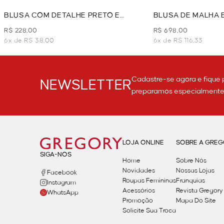
BLUSA COM DETALHE PRETO E
BLUSA DE MALHA 
BRANCO - PRETO
PRETO
R$ 228,00
R$ 698,00
6x de R$ 38,00
6x de R$ 116,33
Cadastre-se agora e fique 
NEWSLETTER
preparamos especialmente p
LOJA ONLINE
SOBRE A GRE
SIGA-NOS
Home
Sobre Nós
Novidades
Nossas Lojas
Facebook
Roupas Femininas
Franquias
Instagram
Acessórios
Revista Gregory
WhatsApp
Promoção
Mapa Do Site
Solicite Sua Troca