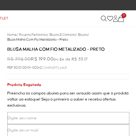
0
TLET
Home
/
Roupas Femininas
/
Blusas E Camisas
/
Blusas
/
Blusa Malha Com Fio Metalizado - Preto
BLUSA MALHA COM FIO METALIZADO - PRETO
R$ 398,00
R$ 199,00
ou 6x de R$ 33,17
REF.50.01.0048-002
COMPARTILHAR
Produto Esgotado
Preencha os campos abaixo para ser avisado assim que o produto
voltar ao estoque! Seja o primeiro a saber e receba ofertas
exclusivas.