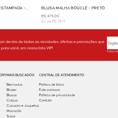
ESTAMPADA -
BLUSA MALHA BOUCLÉ - PRETO
R$ 475,00
6x de R$ 79,17
por dentro de todas as novidades, ofertas e promoções que
ara você, em nossa lista VIP!
Caso con
GORY
MAIS BUSCADOS
CENTRAL DE ATENDIMENTO
Bermudas
Política de troca
Blazer
Fale conosco
Blusas
Politica de privacidade
Calças
Contato
Casacos e Jaquetas
Macacão
Saias