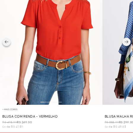
+ MAIS CORES
BLUSA COM RENDA - VERMELHO
BLUSA MALHA R
R$ 495,00
R$ 249,00
R$ 355,00
R$ 299,0
6x de R$ 41,50
6x de R$ 49,83