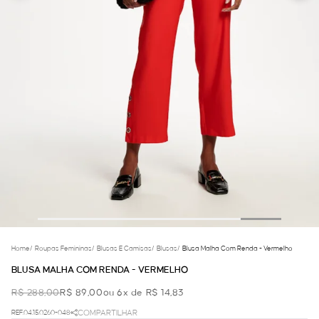
Home
/
Roupas Femininas
/
Blusas E Camisas
/
Blusas
/
Blusa Malha Com Renda - Vermelho
BLUSA MALHA COM RENDA - VERMELHO
R$ 288,00
R$ 89,00
ou 6x de R$ 14,83
REF.04.15.0260-048
COMPARTILHAR