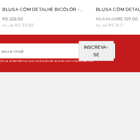
BLUSA COM DETALHE BICOLOR -
BLUSA COM DETAL
PRETO
- PRETO
R$ 228,00
R$ 538,00
R$ 109,00
6x de R$ 38,00
6x de R$ 18,17
INSCREVA-
SE
tinue, entendemos que você está de acordo com nossos termos.