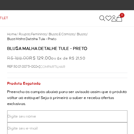
FRETE GRÁTIS NAS COMPRAS ACIMA DE R$ 899
0
TLET
Home
/
Roupas Femininas
/
Blusas E Camisas
/
Blusas
/
Blusa Malha Detalhe Tule - Preto
BLUSA MALHA DETALHE TULE - PRETO
R$ 188,00
R$ 129,00
ou 6x de R$ 21,50
REF.50.01.0073-002
COMPARTILHAR
Produto Esgotado
Preencha os campos abaixo para ser avisado assim que o produto
voltar ao estoque! Seja o primeiro a saber e receba ofertas
exclusivas.