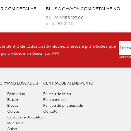
R COM DETALHE
BLUSA CAVADA COM DETALHE NO
ETO
DECOTE - PRETO
R$ 415,00
R$ 129,00
6x de R$ 21,50
por dentro de todas as novidades, ofertas e promoções que
ara você, em nossa lista VIP!
Caso con
GORY
MAIS BUSCADOS
CENTRAL DE ATENDIMENTO
Bermudas
Política de troca
Blazer
Fale conosco
Blusas
Politica de privacidade
Calças
Contato
Casacos e Jaquetas
Macacão
Saias