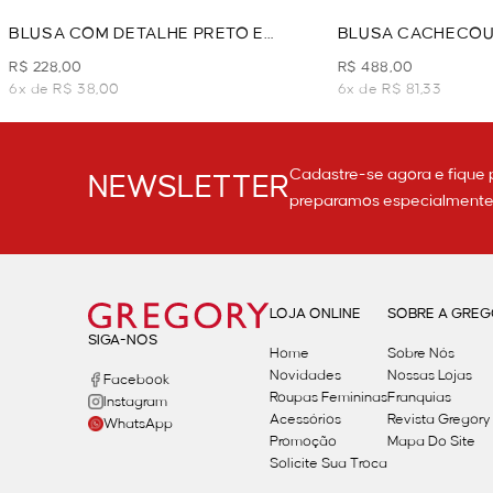
BLUSA COM DETALHE PRETO E
BLUSA CACHECOU
BRANCO - PRETO
DE ESTAMPA - PR
R$ 228,00
R$ 488,00
6x de R$ 38,00
6x de R$ 81,33
Cadastre-se agora e fique 
NEWSLETTER
preparamos especialmente p
LOJA ONLINE
SOBRE A GRE
SIGA-NOS
Home
Sobre Nós
Novidades
Nossas Lojas
Facebook
Roupas Femininas
Franquias
Instagram
Acessórios
Revista Gregory
WhatsApp
Promoção
Mapa Do Site
Solicite Sua Troca