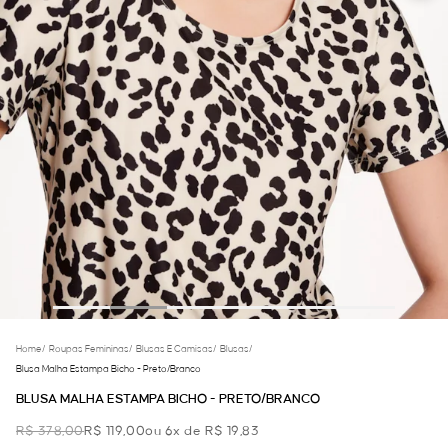
Home
/
Roupas Femininas
/
Blusas E Camisas
/
Blusas
/
Blusa Malha Estampa Bicho - Preto/branco
BLUSA MALHA ESTAMPA BICHO - PRETO/BRANCO
R$ 378,00
R$ 119,00
ou 6x de R$ 19,83