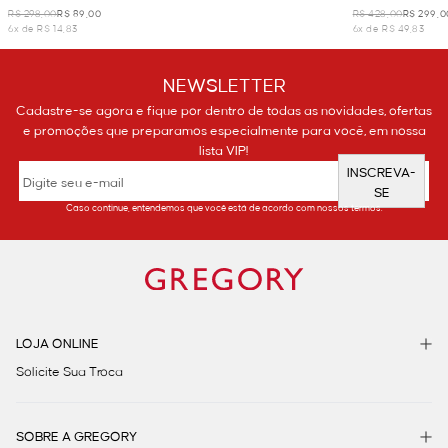
R$ 298,00
R$ 89,00
R$ 428,00
R$ 299,0
6x de R$ 14,83
6x de R$ 49,83
NEWSLETTER
Cadastre-se agora e fique por dentro de todas as novidades, ofertas
e promoções que preparamos especialmente para você, em nossa
lista VIP!
INSCREVA-
SE
Caso continue, entendemos que você está de acordo com nossos termos.
LOJA ONLINE
Solicite Sua Troca
SOBRE A GREGORY