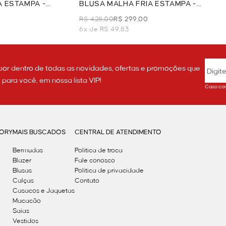
A ESTAMPA -
BLUSA MALHA FRIA ESTAMPA -
VERDE
R$ 428,00
R$ 299,00
6x de R$ 49,83
por dentro de todas as novidades, ofertas e promoções que
ara você, em nossa lista VIP!
Caso con
GORY
MAIS BUSCADOS
CENTRAL DE ATENDIMENTO
Bermudas
Política de troca
Blazer
Fale conosco
Blusas
Politica de privacidade
Calças
Contato
Casacos e Jaquetas
Macacão
Saias
Vestidos