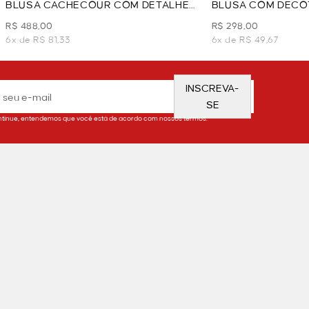
BLUSA CACHECOUR COM DETALHE
BLUSA COM DECO
DE ESTAMPA - PRETO
TEXTURIZADA - A
R$ 488,00
R$ 298,00
6x de R$ 81,33
6x de R$ 49,67
INSCREVA-
SE
tinue, entendemos que você está de acordo com nossos termos.