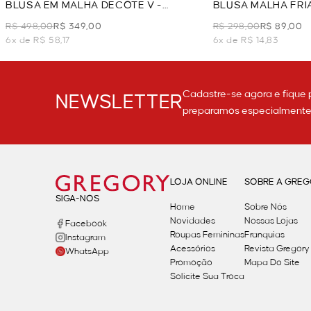
BLUSA EM MALHA DECOTE V -
BLUSA MALHA FRI
GOIABA
LARANJA
R$ 498,00
R$ 349,00
R$ 298,00
R$ 89,00
6x de R$ 58,17
6x de R$ 14,83
Cadastre-se agora e fique 
NEWSLETTER
preparamos especialmente p
LOJA ONLINE
SOBRE A GRE
SIGA-NOS
Home
Sobre Nós
Novidades
Nossas Lojas
Facebook
Roupas Femininas
Franquias
Instagram
Acessórios
Revista Gregory
WhatsApp
Promoção
Mapa Do Site
Solicite Sua Troca