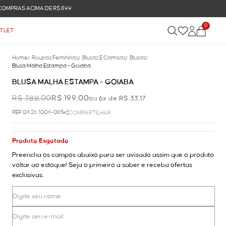
0
TLET
Home
/
Roupas Femininas
/
Blusas E Camisas
/
Blusas
/
Blusa Malha Estampa - Goiaba
BLUSA MALHA ESTAMPA - GOIABA
R$ 388,00
R$ 199,00
ou 6x de R$ 33,17
REF.04.26.1004-085
COMPARTILHAR
Produto Esgotado
Preencha os campos abaixo para ser avisado assim que o produto
voltar ao estoque! Seja o primeiro a saber e receba ofertas
exclusivas.